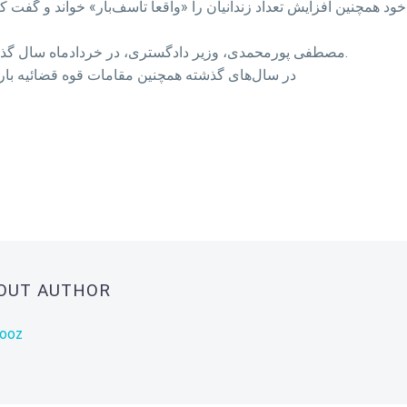
 همچنین افزایش تعداد زندانیان را «واقعاً تأسف‌بار» خواند و گفت که
مصطفی پورمحمدی، وزیر دادگستری، در خردادماه سال گذشته از وجود 217هزار و 851زندانی در ایران خبر داده بود.
در سال‌های گذشته همچنین مقامات قوه قضائیه بارها 
BOUT AUTHOR
rooz