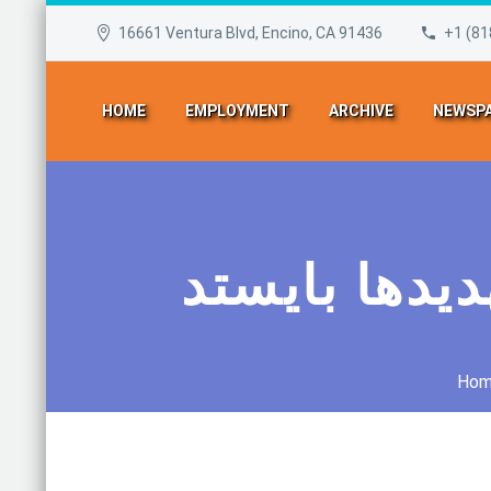
16661 Ventura Blvd, Encino, CA 91436
+1 (81
HOME
EMPLOYMENT
ARCHIVE
NEWSPA
دیدها بایستد
Hom