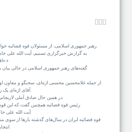



رهبر جمهوری اسلامی، از مسئولان قوه قضائیه خواست که در برابر به گفته او «عوامل مخدوش‌کننده استقلال قضا از جمله تهدید، تطمیع، رودربایستی و فشارِ جو عمومی» بایستند.
«اقتدارطلبی قوه قضاییه، قدرت‌طلبی متعارف سیاسی و جناحی نیست بلکه به معنای قاطعیت و ایستادگی بر سر حرف حق است.»
گفته‌های رهبر جمهوری اسلامی در حالی بیان 
از جمله غلامحسین محسنی اژه‌ای، سخنگو و معاون اول قوه قضاییه ایران روز شنبه ششم تیرماه گفته بود که قوه قضائیه در پرونده مهدی هاشمی از «جهات مختلف» تحت فشار بود.
آقای اژه‌ای یک روز پیش از آن نیز بدون اشاره مستقیم به پرونده مهدی هاشمی گفته بود که یک فرد «صاحب قدرت» قوه قضائیه را تهدید می‌کند.
در همین حال صادق آملی لاریجانی، رئیس قوه قضائیه ایران نیز روز یکشنبه 7 تیر، تأکید کرد که «اصحاب قدرت و ثروت» برای فشار به قوه قضائیه تلاش می‌کنند.
رئیس قوه قضائیه همچنین گفت که این قوه نمی‌تواند نسبت به اعتراضات به نتیجه انتخابات ریاست جمهوری سال 88 که او از آن به عنوان «فتنه» نام برد، «بی‌طرف» باشد.
آیت الله علی خامنه‌ای، رهبر جمهوری اسلامی و نزدیکان او از اعتراضات به نتیجه انتخابات ریاست جمهوری سال 88 با عنوان «فتنه» نام می‌برند.
قوه قضائیه ایران در سال‌های گذشته بارها از سوی 
انتخابات ریاست جمهوری سال ۸۸ را «از پیش برنامه‌ریزی شده» و حکم‌های صادر شده دربارهٔ آنان را «سیاسی و ناعادلانه» خوانده‌اند.