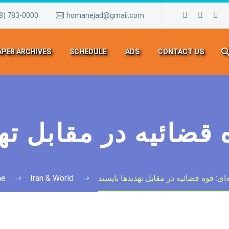
8) 783-0000
homanejad@gmail.com
PER ARCHIVES
SCHEDULE
ADS
CONTACT US
 قضائیه در مقابل ته
‌ای: قوه قضائیه در مقابل تهدیدها بایستد
Iran & World
e