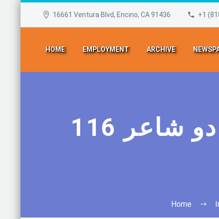
16661 Ventura Blvd, Encino, CA 91436
+1 (81
HOME
EMPLOYMENT
ARCHIVE
NEWSPA
116 شاعر خارجی: آقای خامنه‌ای حکم دو شاعر
Home
I