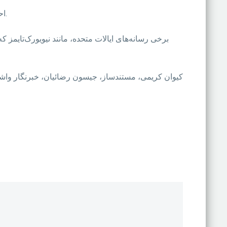
احکام سنگین صادرشده علیه خانم اختصاری و آقای موسوی پیش از این نیز با واکنش‌ مراکز و نهادهای بین‌المللی روبه‌رو شده بود.
برخی رسانه‌های ایالات متحده، مانند نیویورک‌تایمز 
کیوان کریمی، مستندساز، جیسون رضائیان، خبرنگار واشینگ