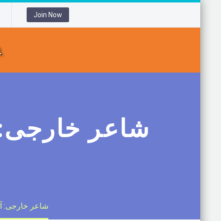
Join Now
116 شاعر خارجی: 