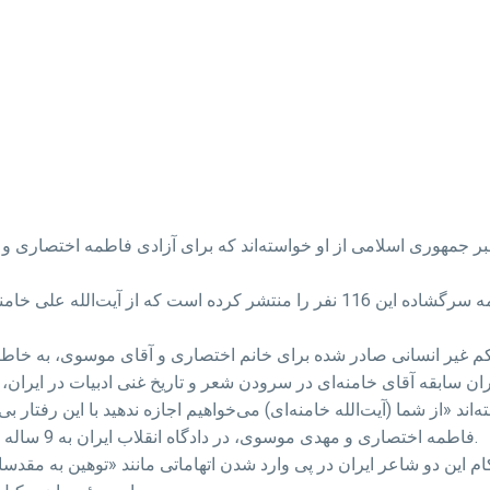
وب‌سایت مرکز «پن» (انجمن قلم) در ایالات متحده، نامه‌ سرگشاده این 116 نفر را م
فاطمه اختصاری و مهدی موسوی، در دادگاه انقلاب ایران به 9 ساله و بیش از 11 سال زندان و 99ضربه شلاق محکوم شده‌اند.