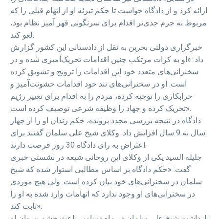
ارائه کرد و از دادگاه خواست تا حکم تبرئه او از اتهام قبلی را که
مربوط به جرم جدی‌تر اقدام برای سرنگونی قهر آمیز نظام بود،
لغو کند.
خبرگزاری دولتی بحرین به نقل از دادستانی این کشور گزارش
داد: «او به کرات مرتکب چنین اقدامات تحریک‌آمیزی شده و در
سخنرانی‌های متعدد خود این اقدامات را ترویج و تشویق کرده
است. او در سخنرانی‌های تند خود اقدامات خشونت‌آمیز و
خرابکاری را توجیه کرده، مردم را به اقدام برای تغییر رژیم
تحریک کرده و جهاد را وظیفه شرعی توصیف کرده است».
دادگاه در نتیجه بررسی مجدد پرونده، حکم زندان او را از چهار
سال به 9 سال افزایش داد. وکلای شیخ علی سلمان گفتند برای
اعتراض به رای دادگاه 30 روز فرصت دارند.
جلیله السید یکی از وکلای این روحانی شیعه در نشستی خبری
گفت: «حکم دادگاه بر اساس مطالبی استوار شده که شیخ
سلمان در سخنرانی‌های خود بیان کرده است. ولی هیچ موردی
در سخنرانی‌های او وجود ندارد که اتهامات وارد شده به او را
ثابت کند».
بازداشت شیخ علی سلمان در ماه دسامبر باعث خشم پیروان او