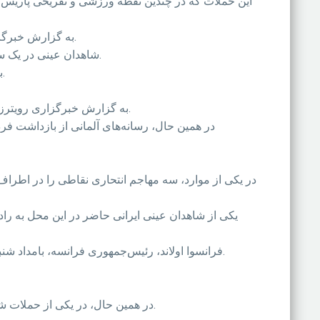
به گزارش خبرگزاری فرانسه، منابع امنیتی هم‌چنین می‌گویند که در حملات روز جمعه 300 نفر مجروح شده‌اند که حال 80 نفر از آنها وخیم است.
شاهدان عینی در یک سالن کنسرت که یکی از اهداف حملات شامگاه جمعه بود می‌گویند که حمله‌کنندگان در جریان حمله بانگ الله اکبر سر می‌داده‌اند.
بنا بر گزارش‌ها، هفت تن از حمله‌کنندگان در پی انفجار انتحاری جان باخته و یک حمله‌کننده نیز با تیراندازی پلیس کشته شده‌است.
به گزارش خبرگزاری رویترز، در نزدیکی جسد یکی از افرادی که خود را نزدیک به استادیوم فوتبال در پاریس منفجر کرده یک گذرنامه سوری یافت شده‌است.
در همین حال، رسانه‌های آلمانی از بازداشت فر
در یکی از موارد، سه مهاجم انتحاری نقاطی را در اطرا
یکی از شاهدان عینی ایرانی حاضر در این محل به را
فرانسوا اولاند، رئیس‌جمهوری فرانسه، بامداد شنبه یک نشست امنیتی ویژه ترتیب داد و در گفت‌وگو با رسانه‌ها قول داد که واکنش کشورش به این حملات «بی‌رحمانه» خواهد بود.
در همین حال، در یکی از حملات شامگاه جمعه، چهار فرد مسلح به سالن موسیقی باتاکلان در پاریس حمله کرده و بیش از 80 جوان را در این محل به قتل رساندند.