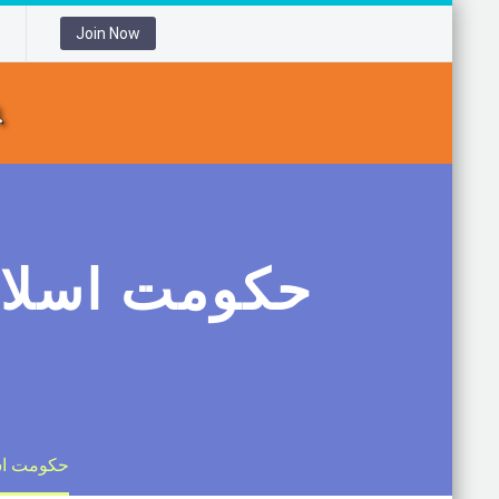
Join Now
«حکومت ا