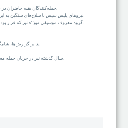
حمله‌کنندگان بقیه حاضران در سالن را گروگان گرفتند اما با ورود پلیس به محل سه تن از مهاجمان با منفجر کردن کمربندهای انتحاری دست به خودکشی زدند.
نیروهای پلیس سپس با سلاح‌های سنگین به این سالن وارد شده و مهاجمی دیگر را به قتل رساندند اما گفته می‌شود تعداد دیگری از مهاجمان ممکن است از محل گریخته‌باشند.
گروه معروف موسیقی «یو۲» نیز که قرار بود شنبه شب در پاریس کنسرت داشته باشد اعلام کرد که به خاطر وقوع این حملات، برنامه کنسرت خود را به تعویق انداخته است.
بنا بر گزارش‌ها، شامگاه چهارشنبه چهار تن دیگر نیز در منطقه 10 پاریس کشته شده و چهار نفر نیز در خیابان جمهوری همین منطقه به قتل رسیده‌اند.
سال گذشته نیز در جریان حمله مسلحانه به دفتر هفته‌نامه طنز شارلی ابدو و یک سوپرمارکت یهودی در پاریس، 19روزنامه‌نگار، کارتونیست و شهروند کشته شدند.