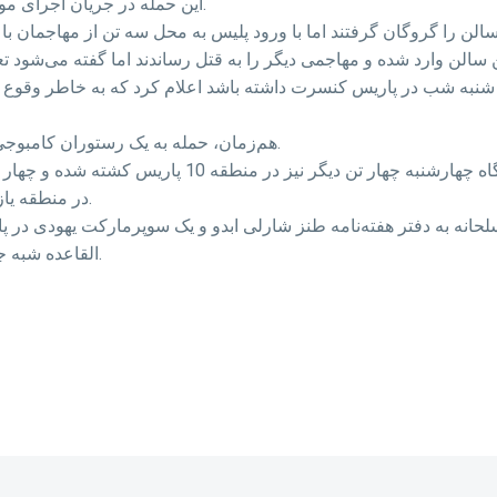
این حمله در جریان اجرای موسیقی راک توسط یک گروه آمریکایی در این سالن رخ داد.
هم‌زمان، حمله به یک رستوران کامبوجی در مرکز پاریس دست‌کم 14 کشته برجای گذاشته‌است.
در منطقه یازده پاریس نیز 19 نفر بیرون بار «بل اپیپ» به قتل رسیدند.
القاعده شبه جزیره عربستان، مسئولیت آن حمله را بر عهده گرفته بود.