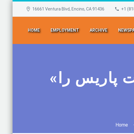
16661 Ventura Blvd, Encino, CA 91436
+1 (81
HOME
EMPLOYMENT
ARCHIVE
NEWSPA
«حکومت اسلامی» مسئولیت حملات پاریس را
Home