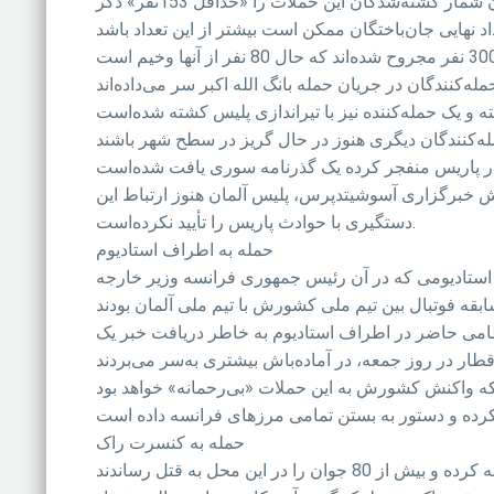
این حملات که در چندین نقطه ورزشی و تفریحی پاریس رخ داد دست‌کم 128 کشته برجای گذاشته است؛ شبکه خبری سی‌ان‌ان شمار کشته‌شدگان این حملات را «حداقل 153نفر» ذکر
ارش خبرگزاری آسوشیتدپرس، پلیس آلمان هنوز ارتباط این
دستگیری با حوادث پاریس را تأیید نکرده‌است.
حمله به اطراف استادیوم
، استادیومی که در آن رئیس جمهوری فرانسه وزیر خارجه
ظامی حاضر در اطراف استادیوم به خاطر دریافت خبر یک
حمله به کنسرت راک