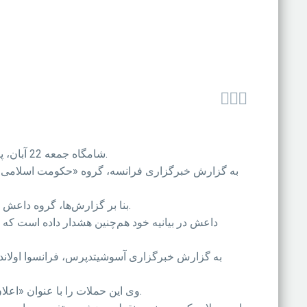



شامگاه جمعه 22 آبان، پاریس شاهد 6 حمله هم‌زمان تروریستی بود که چنین خشونتی از زمان جنگ جهانی دوم به این‌سو در این شهر بی‌سابقه بوده‌است.
به گزارش خبرگزاری فرانسه، گروه «حکومت اسلامی» (د
بنا بر گزارش‌ها، گروه داعش می‌گوید که این حملات را در پاسخ به «توهین به پیامبر اسلام و حملات هوایی که علیه قلمرو داعش انجام شده» ترتیب داده است.
داعش در بیانیه خود هم‌چنین هشدار داده است ک
به گزارش خبرگزاری آسوشیتدپرس، فرانسوا اولان
وی این حملات را با عنوان «اعلان جنگ» به کشورش توصیف کرده و بنا بر گزارش‌ها دولت فرانسه هم‌اینک 1500سرباز را برای برقراری امنیت بسیج کرده‌است.