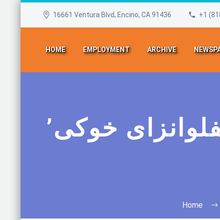
16661 Ventura Blvd, Encino, CA 91436
+1 (81
HOME
EMPLOYMENT
ARCHIVE
NEWSPA
ا به ‘آنفلوانزای خوکی’
Home