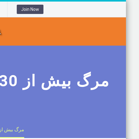
Join Now
مرگ بیش از 30نفر در اثر ابتلا به ‘آنفلوانزای خوکی’ در 