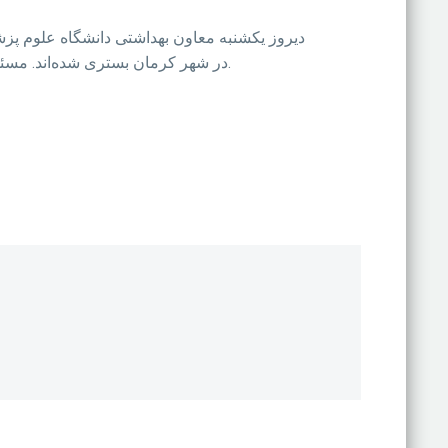
آنفلوانزای H۱N۱” در شهر کرمان بستری شده‌اند. مسئولان درمانی شهر سیرجان هم از بستری شدن حدود 70نفر در این شهر به دلیل ابتلا به آنفلوانزا خبر داده‌ بودند.