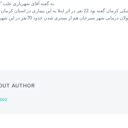
به گفته آقای شهریاری علت “شیوع این بیماری خطرناک” در ایران هنوز مشخص نیست.
دیروز یکشنبه معاون بهداشتی دانشگاه علوم پزشکی کرمان گفته بود 22 نفر در اث
BOUT AUTHOR
rooz