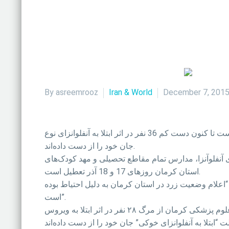
By asreemrooz
Iran & World
December 7, 201
گزارش‌ها از ایران حاکی است تا کنون دست کم 36 نفر در اثر ابتلا به آنفلوانزای نوع H1N1 که به عنوان آنفلوانزای خوکی شناخته می‌شود، در استان‌های کرمان و سیستان و بلوچستان
جان خود را از دست داده‌اند.
یماری آنفلوآنزا، مدارس تمام مقاطع تحصیلی و مهد کودک‌های
استان کرمان روزهای 17 و 18 آذر تعطیل است.
“اعلام وضعیت زرد در استان کرمان به دلیل احتیاط بوده
است”.
علی اکبر حقدوست، رئیس دانشگاه علوم پزشکی کرمان از مرگ ۲۸ نفر در اثر ابتلا به ویروس H۱N۱ در این استان خبر داده و حسینعلی شهریاری، نماینده زاهدان در مجلس هم گفته