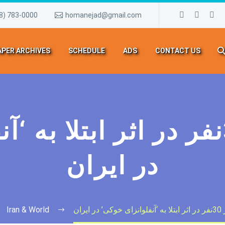
8) 783-0000
homanejad@gmail.com
PER ARCHIVES
SCHEDULE
ADS
CONTACT US
مرگ بیش از 30نفر در اثر ابتل
در ایران
ایران
Iran & World