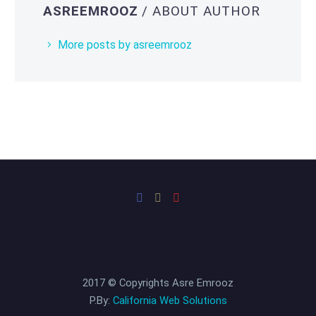
ASREEMROOZ
/ ABOUT AUTHOR
More posts by asreemrooz
2017 © Copyrights Asre Emrooz
P.By:
California Web Solutions