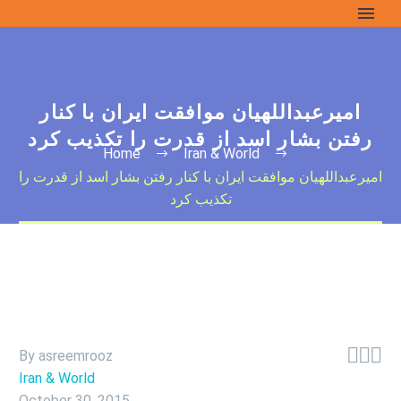
امیرعبداللهیان موافقت ایران با کنار
رفتن بشار اسد از قدرت را تکذیب کرد
Home
Iran & World
امیرعبداللهیان موافقت ایران با کنار رفتن بشار اسد از قدرت را
تکذیب کرد



By asreemrooz
Iran & World
October 30, 2015