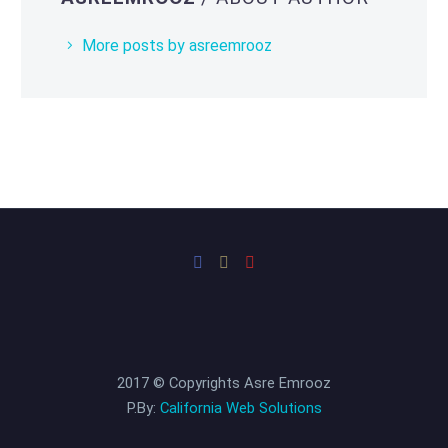
More posts by asreemrooz
2017 © Copyrights Asre Emrooz
P.By:
California Web Solutions