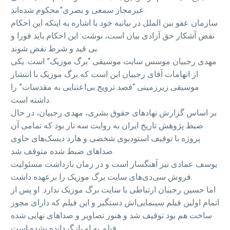
غیرمجاز سمعى و بصرى”محکوم شده‌اند.
سازمان عفو بین الملل در بیانیه خود با اشاره به اینکه این احکام
نقض آشکار حق آزادی بیان است، نوشت: این احکام باید فورا و
بی قید و شرط نقض شوند.
مهدی رجبیان موسس سایت موسیقی “برگ موزیک” است. یکی
از اتهامات آقای رجبیان این است که برگ موزیک با انتشار
موسیقی زیرزمینی “قصد ترویج بی‌اعتنایی به مقدسات” را
داشته است.
بر اساس گزارش نهادهای حقوق بشری، مهدی رجبیان، در حال
ضبط پژوهش تاریخ ایران به روایت سه تار بود که تمامی آن
پروژه با توقیف استودیوی شخصی و هارد دیسک‌های حاوی
صداهای ضبط شده متوقف شد.
یوسف عمادی نیز آهنگساز است و در زمان بازداشت مسئولیت
فروش سی‌دی‌های سایت برگ موزیک را برعهده داشت.
اما حسین رجبیان ارتباطی با سایت برگ موزیک ندارد. او پس از
اتمام اولین فیلم سینمایی‌اش دستگیر و این فیلم که دارای مجوز
ساخت هم بود توقیف شد و هنوز تصاویر و صداهای نهایی شده
فیلم به او بازگردانده نشده است.