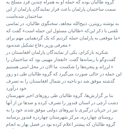
گروه طالبان بوده که حمله او به همراه چندین فرد مسلح به
سمت ساختمان پارلمان باعث فرار نمایندگان پارلمان از این
ساختمان شده‌است.
به نوشته رویترز، ذبیح‌الله مجاهد، سخنگوی طالبان، در تماسی
تلفنی با ذکر این‌که «طالبان مسئول این حمله است» گفت که
«ما موقعی به پارلمان حمله کردیم که یک گردهمایی مهم برای
معرفی وزیر دفاع تشکیل شده‌بود.»
شکریه بارکزای، یکی از نمایندگان پارلمان افغانستان در
گفت‌وگو با رسانه‌ها گفت: «انفجار مهیبی بود که ساختمان را
لرزاند و پنجره‌ها را شکست. ما الان در محل امنی هستیم.»
این حمله در حالی صورت می‌گیرد که گروه طالبان طی دو روز
گذشته موفق شد دو ناحیه در شمال افغانستان را به تصرف
خود درآورد.
بنا بر گزارش‌ها، گروه طالبان طی روزهای اخیر شهرستان
دشت اَرچی در استان قندوز را تصرف کرده و صدها تن از آنها
نیز در جریان درگیری با نیروهای دولتی موفق شدند خود را به
روستای چهاردره، مرکز شهرستان چهاردره قندوز برسانند.
گروه طالبان که پیشتر اعلام کرده بود در فصل بهار به انجام