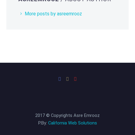
More posts by asreemrooz
2017 © Copyrights Asre Emrooz
P.By:
California Web Solutions