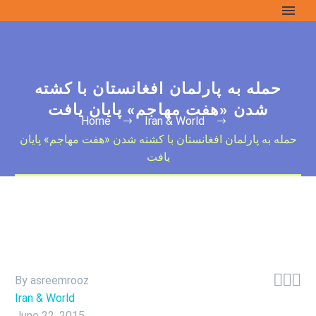
حمله به پارلمان افغانستان با کشته
شدن «هفت مهاجم» پایان یافت
Home
Iran & World
حمله به پارلمان افغانستان با کشته شدن «هفت مهاجم» پایان
یافت



By asreemrooz
Iran & World
June 22, 2015