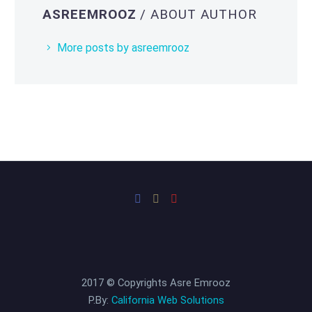
ASREEMROOZ
/ ABOUT AUTHOR
More posts by asreemrooz
2017 © Copyrights Asre Emrooz
P.By:
California Web Solutions