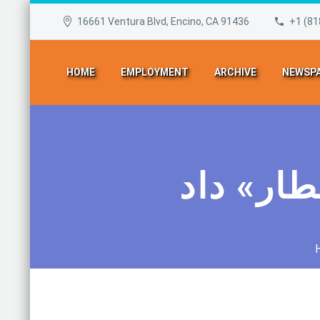
16661 Ventura Blvd, Encino, CA 91436
+1 (81
HOME
EMPLOYMENT
ARCHIVE
NEWSPA
طار» داد