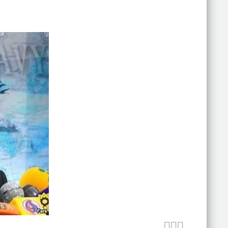


