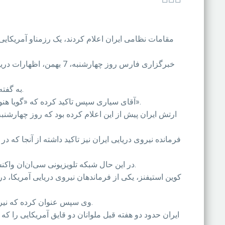
مقامات نظامی ایران اعلام کردند، یک رزمناو آمریکایی
خبرگزاری فارس روز چهارش
به گفته وی، یک بار هواپیمای گشت دریایی و یک بار هم ناوشکن البرز به این رزمناو آمریکایی اخطار داد که در نهایت منطقه را ترک کرد.
آقای سیاری سپس تاکید کرده که «گویا هنوز قدرت دریای ایران برای برخی قابل باور نیست و از این رو سعی می‌کنند تا از نزدیک از اقدامات و توانمندی‌های ما مطلع شوند».
فرمانده نیروی دریایی ایران نیز تاکید داشته از آنجا که
در این حال شبکه تلویزیونی سی‌ان‌ان واکنش یکی از مقامات نظامی ایالات متحده آمریکا به این رخداد را بازتاب داده که تمام ماجرا را یک مسئله عادی توصیف کرده است.
کوین استیفنز، یکی از فرماندهان نیروی دریایی آمریکا، 
وی سپس عنوان کرده که نیروهای آمریکایی نیز مناطق برگزاری تمرین‌های نظامی خود را اعلام می‌کند اما هیچ وقت این اقدام را به منزله «دستور» نمی‌داند.
ایران حدود دو هفته قبل ملوانان دو قایق آمریکایی را که