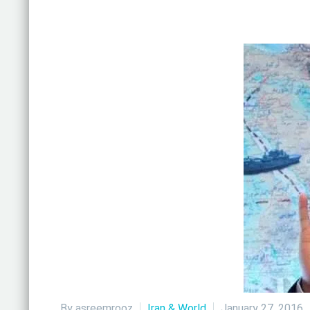
By asreemrooz
Iran & World
January 27, 2016