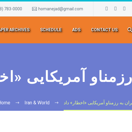
8) 783-0000
homanejad@gmail.com
PER ARCHIVES
SCHEDULE
ADS
CONTACT US
رزمناو آمریکایی «اخ
ران به رزمناو آمریکایی «اخطار» داد
Iran & World
Home