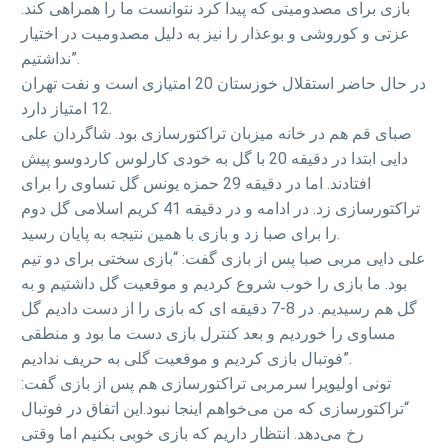
بازی برای مصدومیتی که پیدا کرد نتوانست ما را همراهی کند.
عزتی و کوروشی و بوعذار را نیز به دلیل مصدومیت در اختیار
نداشتیم”.
در حال حاضر استقلال خوزستان 20 امتیازی است و نفت تهران
12 امتیاز دارد.
صبای قم هم در خانه میزبان تراکتورسازی بود. شاگردان علی
دایی ابتدا در دقیقه 20 با گل به خودی کارلوس کاردوسو پیش
افتادند. اما در دقیقه 29 حمزه یونس گل تساوی را برای
تراکتورسازی زد. در ادامه و در دقیقه 41 کریم اسلامی گل دوم
را برای صبا زد و بازی با همین نتیجه به پایان رسید.
علی دایی مربی صبا پس از بازی گفت: “بازی سختی برای دو تیم
بود. ما بازی را خوب شروع کردیم و موقعیت گل داشتیم و به
گل هم رسیدیم. در 8-7 دقیقه ای که بازی را از دست دادیم گل
مساوی را خوردیم و بعد کنترل بازی دست ما بود و منطقی
فوتبال بازی کردیم و موقعیت گلی به حریف ندادیم”.
تونی اولیویرا سرمربی تراکتور‌سازی هم پس از بازی گفت:
“تراکتورسازی که من می‌خواهم اینجا نبود.این اتفاق در فوتبال
رخ می‌دهد. انتظار داریم که بازی خوبی بکنیم اما وقتی