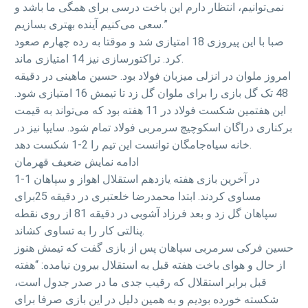
نمی‌توانیم، انتظار دارم این باخت درسی برای همگی ما باشد و
سعی می‌کنیم آینده بهتری بسازیم.”
صبا با این پیروزی 18 امتیازی شد و موقتا به رده چهارم صعود
کرد. تراکتورسازی نیز 14 امتیازی ماند.
امروز ملوان در انزلی میزبان فولاد بود. حسین ماهینی در دقیقه
48 تک گل بازی را برای ملوان گل زد تا تیمش 16 امتیازی شود.
این هفتمین شکست فولاد در 11 هفته بود که می‌تواند به قیمت
برکناری دراگان اسکوچیچ سرمربی فولاد تمام شود. سایپا نیز در
خانه سیاه‌جامگان توانست این تیم را 2-1 شکست دهد.
ادامه نمایش ضعیف قهرمان
در آخرین بازی هفته یازدهم استقلال اهواز و سپاهان 1-1
مساوی کردند. ابتدا محمدرضا خلعتبری در دقیقه 25برای
سپاهان گل زد و بعد فرزاد آشوبی در دقیقه 81 از روی نقطه
پنالتی کار را به تساوی کشاند.
حسین فرکی سرمربی سپاهان پس از بازی گفت که تیمش هنوز
از حال و هوای باخت هفته قبل به استقلال بیرون نیامده: “هفته
قبل برابر استقلال که رقیب جدی ما در صدر جدول است،
شکسته خورده بودیم و به همین دلیل در این بازی صرفا برای