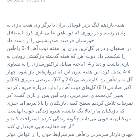
هفته یازدهم لیگ برتر فوتبال ایران با برگزاری هفت بازی به
پایان رسید و در روزی که ذوب‌آهن عالی بازی کرد، استقلال
خوزستان فرصت صدرنشینی را از دست داد.
در اصفهان و در پر گل‌ترین بازی این هفته ذوب آهن 4-0 راه‌آهن
را شکست داد. ذوب آهن که هفته گذشته بازگشتی رویایی به
بازی داشت و دیدار 4-1باخته مقابل تراکتورسازی را به تساوی
4-4 تبدیل کرد، این هفته بدون این که دروازه‌اش باز شود، چهار
گل به راه‌آهن زد. کاوه رضایی (24 و 67)، مرتضی تبریزی (69) و
اکبر صادقی (81) گل‌های ذوب آهن را وارد دروازه حریف کردند.
یحیی گل‌محمدی، سرمربی ذوب آهن پس از بازی گفت: “در
تمرینات تلاش کردیم سطح کیفی بازیکنان را بالا ببریم اما چیزی
که بازیکنان ما را بالا نگه داشته، شیوه زندگی خوب آنهاست.
بازیکنان به خوبی می‌دانند چگونه زندگی کرده، استراحت کنند و
از چه فعالیت‌هایی خودداری کنند.”
مهدی تارتار سرمربی راه‌آهن هم شرایط جوی را از عوامل موثر