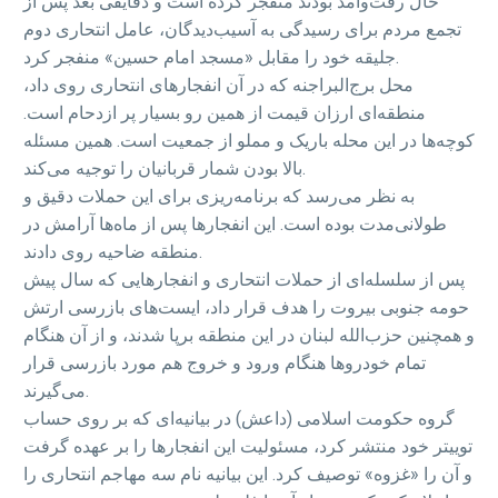
حال رفت‌وآمد بودند منفجر کرده است و دقایقی بعد پس از
تجمع مردم برای رسیدگی به آسیب‌دیدگان، عامل انتحاری دوم
جلیقه خود را مقابل «مسجد امام حسین» منفجر کرد.
محل برج‌البراجنه که در آن انفجارهای انتحاری روی داد،
منطقه‌ای ارزان قیمت از همین رو بسیار پر ازدحام است.
کوچه‌ها در این محله باریک و مملو از جمعیت است. همین مسئله
بالا بودن شمار قربانیان را توجیه می‌کند.
به نظر می‌رسد که برنامه‌ریزی برای این حملات دقیق و
طولانی‌مدت بوده است. این انفجارها پس از ماه‌ها آرامش در
منطقه ضاحیه روی دادند.
پس از سلسله‌ای از حملات انتحاری و انفجارهایی که سال پیش
حومه جنوبی بیروت را هدف قرار داد، ایست‌های بازرسی ارتش
و همچنین حزب‌الله لبنان در این منطقه برپا شدند، و از آن هنگام
تمام خودروها هنگام ورود و خروج هم مورد بازرسی قرار
می‌گیرند.
گروه حکومت اسلامی (داعش) در بیانیه‌ای که بر روی حساب
توییتر خود منتشر کرد، مسئولیت این انفجارها را بر عهده گرفت
و آن را «غزوه» توصیف کرد. این بیانیه نام سه مهاجم انتحاری را