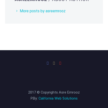
More posts by asreemrooz
2017 © Copyrights Asre Emrooz
P.By:
California Web Solutions