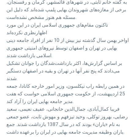
به گفته خانم ثابتی، در شهرهای قائمشهر، کرمان و رفسنجان،
برخی از مغازه‌های شهروندان بهایی پلمپ شده‌اند که دلیل این
مسئله هم هنوز مشخص نشده‌است.
تاکنون مقام‌های جمهوری اسلامی ایران در این مورد
اظهارنظری نکرده‌اند
اواخر بهمن سال گذشته نیز بیش از 10 نفر از افراد جامعه دینی
بهایی در تهران و اصفهان توسط نیروهای امنیتی جمهوری
اسلامی بازداشت شدند.
بر اساس گزارش‌ها، اکثر بازداشت‌شدگان را جوانان تشکيل
می‌دادند که پنج نفر آنها در تهران و بقيه در اصفهان دستگير
شدند.
در همین رابطه راب نيکلسون، وزير امور خارجه کانادا، جمعه
25 ارديبهشت، از حکومت جمهوری اسلامی خواست که هفت
مدير جامعه بهايی ايران را آزاد کند.
فريبا کمال‌آبادی، جمال‌الدين خانجانی، عفيف نعيمی، سعيد
رضايی، بهروز توکلی، وحيد تيزفهم و مهوش ثابت، عضو جمعی
به نام «ياران» بودند که در سال 1387 بازداشت شدند. جمع
یاران وظيفه مديريت جامعه بهايی در ايران را برعهده داشت.