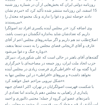
روزنامه دولتی ایران که بخش‌هایی از آن در شماره روز شنبه
15 اسفند، این روزنامه منتشر شده تأکید کرد که «مردم نشان
دادند حوصله تنش و دعوا را ندارند و یک مجموعه معتدل را
می‌پسندند».
وی اضافه کرد: «در مجلس آینده یکسری افراد تند اصولگرا
داریم که تعدادشان شاید به‌اندازه انگشتان دو دست باشد،
اصلاح‌طلب تند هم داریم و اگر میانه‌روهای مجلس اعم از آقای
عارف و آقای لاریجانی فضای مجلس را به دست تندها بدهند،
دوباره جنگ و دعوا می‌شود».
گفته‌های آقای باهنر در حالی است که علی شکوری‌راد، دبیرکل
حزب اتحاد ملت ایران، روز جمعه در مصاحبه‌ای با خبرگزاری
ایرنا گفته بود که «افراطی‌گری فرصت زیادی در مجلس آینده
نخواهد داشت» و نیروهای «افراطی» در این مجلس تنها به
«شکل نیرویی مزاحم عمل خواهند کرد».
با شکست فهرست اصولگرایان در تهران، اکثر اعضای جبهه
پایداری از راهیابی به مجلس دهم بازماندند اما تعدادی از
نامزدهای عضو این گروه از جمله؛ مجتبی ذالنوری و احمد
امیرآبادی، از قم و جواد کریمی قدوسی از مشهد به مجلس راه