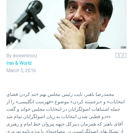



By asreemrooz
Iran & World
March 5, 2016
محمدرضا باهنر، نایب رئیس مجلس نهم «تند کردن فضای
انتخابات» و «برجسته کردن» موضوع «فهرست انگلیسی» را از
جمله اشتباهات اصولگرایان در انتخابات مجلس خواند و گفت
«دو قطبی شدن انتخابات به زیان اصولگرایان تمام شد».
آقای باهنر که همزمان دبیرکل جبهه پیروان خط امام و رهبری
از تشکل‌های اصولگراست، در مصاحبه‌ای با ویژه نامه نوروزی