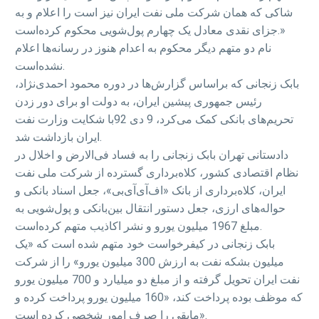
شاکی که همان شرکت ملی نفت ایران نیز است را اعلام و به
جزای نقدی معادل یک چهارم پول‌شویی محکوم کرده‌است.»
نام دو متهم دیگر محکوم به اعدام هنوز در رسانه‌ها اعلام
نشده‌است.
بابک زنجانی که براساس گزارش‌ها در دوره محمود احمدی‌نژاد،
رئیس جمهوری پیشین ایران، به دولت او برای دور زدن
تحریم‌های بانکی کمک می‌کرد، 9 دی 92با شکایت وزارت نفت
ایران بازداشت شد.
دادستانی تهران بابک زنجانی را به فساد فی‌الارض و اخلال در
نظام اقتصادی کشور، کلاه‌برداری گسترده از شرکت ملی نفت
ایران، کلاه‌برداری از بانک «اف‌آی‌آی‌بی»، جعل اسناد بانکی و
حواله‌های ارزی، جعل دستور انتقال بین‌بانکی و پول‌شویی به
مبلغ 1967 میلیون یورو و نشر اکاذیب متهم کرده‌است.
بابک زنجانی در کیفرخواست خود متهم شده‌ است که «یک
میلیون بشکه نفت به ارزش 300 میلیون یورو» را از شرکت
نفت ایران تحویل گرفته و از مبلغ دو میلیارد و 700 میلیون یورو
که موظف بوده پرداخت کند، «160 میلیون یورو پرداخت کرده و
مابقی را صرف امور شخصی کرده‌ است».