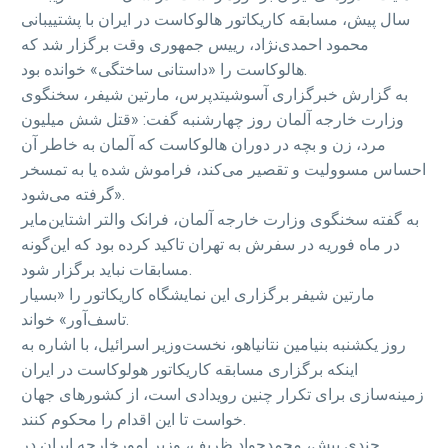
سال پیش، مسابقه کاریکاتور هالوکاست در ایران با پشتییبانی
محمود احمدی‌نژاد،‌ رییس جمهوری وقت برگزار شد که
هالوکاست را «داستانی ساختگی» خوانده بود.
به گزارش خبرگزاری آسوشیتدپرس، مارتین شیفر، سخنگوی
وزارت خارجه آلمان روز چهارشنبه گفت: «قتل شش میلیون
مرد، زن و بچه در دوران هالوکاست که آلمان به خاطر آن
احساس مسوولیت و تقصیر می‌کند، فراموش شده یا به تمسخر
گرفته می‌شود».
به گفته سخنگوی وزارت خارجه آلمان، فرانک والتر اشتاین‌مایر
در ماه فوریه در سفرش به تهران تاکید کرده بود که این‌گونه
مسابقات نباید برگزار شود.
مارتین شیفر برگزاری این نمایشگاه کاریکاتور را «بسیار
تاسف‌آور» خواند.
روز یکشنبه بنیامین نتانیاهو، نخست‌وزیر اسرائیل، با اشاره به
اینکه برگزاری مسابقه‌ کاریکاتور هولوکاست در ایران
زمینه‌سازی برای تکرار چنین رویدادی است، از کشورهای جهان
خواست تا این اقدام را محکوم کنند.
چندی پیش،‌ محمدجواد ظریف، وزیر امورخارجه ایران در