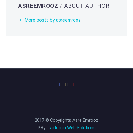
ASREEMROOZ
/ ABOUT AUTHOR
More posts by asreemrooz
2017 © Copyrights Asre Emrooz
P.By:
California Web Solutions