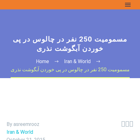
مسمومیت 250 نفر در چالوس در پی
خوردن آبگوشت نذری
Home
Iran & World
مسمومیت 250 نفر در چالوس در پی خوردن آبگوشت نذری



By asreemrooz
Iran & World
October 21, 2015